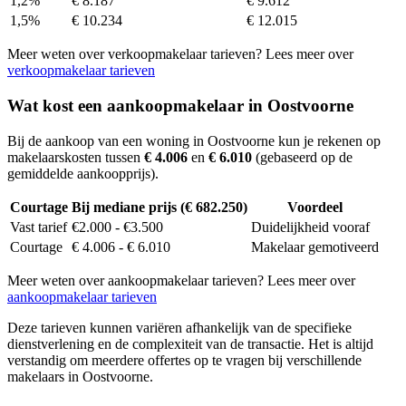
1,2%
€ 8.187
€ 9.612
1,5%
€ 10.234
€ 12.015
Meer weten over verkoopmakelaar tarieven? Lees meer over
verkoopmakelaar tarieven
Wat kost een aankoopmakelaar in Oostvoorne
Bij de aankoop van een woning in Oostvoorne kun je rekenen op
makelaarskosten tussen
€ 4.006
en
€ 6.010
(gebaseerd op de
gemiddelde aankoopprijs).
Courtage
Bij mediane prijs (€ 682.250)
Voordeel
Vast tarief
€2.000 - €3.500
Duidelijkheid vooraf
Courtage
€ 4.006 - € 6.010
Makelaar gemotiveerd
Meer weten over aankoopmakelaar tarieven? Lees meer over
aankoopmakelaar tarieven
Deze tarieven kunnen variëren afhankelijk van de specifieke
dienstverlening en de complexiteit van de transactie. Het is altijd
verstandig om meerdere offertes op te vragen bij verschillende
makelaars in Oostvoorne.