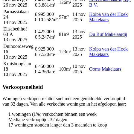
126m²
26 nov 2025
€ 3.881/m²
2025
B.V.
Parnassialaan
€ 995.000
14 nov
Kolpa van der Hoek
24
97m²
€ 10.258/m²
2025
Makelaars
14 nov 2025
Elisabethhof
€ 425.000
13 nov
63-A
81m²
Du Buf Makelaardij
€ 5.247/m²
2025
13 nov 2025
Duinoordseweg
€ 925.000
13 nov
Kolpa van der Hoek
16
123m²
€ 7.520/m²
2025
Makelaars
13 nov 2025
Kruisbooglaan
€ 450.000
10 nov
18
103m²
Ooms Makelaars
€ 4.369/m²
2025
10 nov 2025
Verkoopsnelheid
Woningen verkopen relatief snel met een gemiddelde verkooptijd
van 32 dagen. Van alle verkochte woningen in het afgelopen jaar:
1 woningen (1%) verkochten binnen een week
Mediane verkooptijd: 32 dagen
17 woningen stonden langer dan 3 maanden te koop