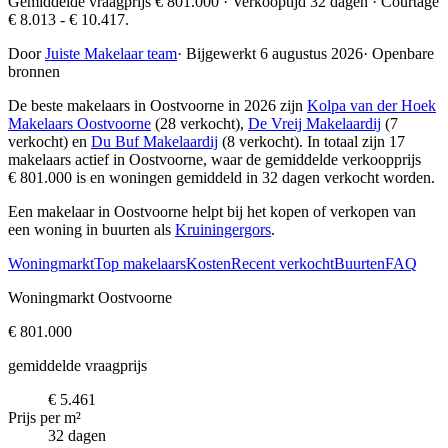
Gemiddelde vraagprijs € 801.000 · Verkooptijd 32 dagen · Courtage
€ 8.013 - € 10.417.
Door
Juiste Makelaar team
·
Bijgewerkt 6 augustus 2026
·
Openbare
bronnen
De beste makelaars in Oostvoorne in 2026 zijn
Kolpa van der Hoek
Makelaars Oostvoorne
(28 verkocht),
De Vreij Makelaardij
(7
verkocht) en
Du Buf Makelaardij
(8 verkocht)
. In totaal zijn 17
makelaars actief in Oostvoorne, waar de gemiddelde verkoopprijs
€ 801.000 is en woningen gemiddeld in 32 dagen verkocht worden.
Een makelaar in Oostvoorne helpt bij het kopen of verkopen van
een woning in buurten als
Kruiningergors
.
Woningmarkt
Top makelaars
Kosten
Recent verkocht
Buurten
FAQ
Woningmarkt Oostvoorne
€ 801.000
gemiddelde vraagprijs
€ 5.461
Prijs per m²
32 dagen