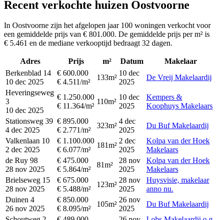
Recent verkochte huizen Oostvoorne
In Oostvoorne zijn het afgelopen jaar 100 woningen verkocht voor
een gemiddelde prijs van € 801.000. De gemiddelde prijs per m² is
€ 5.461 en de mediane verkooptijd bedraagt 32 dagen.
Adres
Prijs
m²
Datum
Makelaar
Berkenblad 14
€ 600.000
10 dec
133m²
De Vreij Makelaardij
10 dec 2025
€ 4.511/m²
2025
Heveringseweg
€ 1.250.000
10 dec
Kempers &
3
110m²
€ 11.364/m²
2025
Koophuys Makelaars
10 dec 2025
Stationsweg 39
€ 895.000
4 dec
323m²
Du Buf Makelaardij
4 dec 2025
€ 2.771/m²
2025
Valkenlaan 10
€ 1.100.000
2 dec
Kolpa van der Hoek
181m²
2 dec 2025
€ 6.077/m²
2025
Makelaars
de Ruy 98
€ 475.000
28 nov
Kolpa van der Hoek
81m²
28 nov 2025
€ 5.864/m²
2025
Makelaars
Brielseweg 15
€ 675.000
28 nov
Huysvisie, makelaar
123m²
28 nov 2025
€ 5.488/m²
2025
anno nu.
Duinen 4
€ 850.000
26 nov
105m²
Du Buf Makelaardij
26 nov 2025
€ 8.095/m²
2025
Schoutweg 2
€ 489.000
26 nov
Lobs Makelaardij o.g.