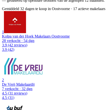
— gebaseerd op openbare bronnen van de afgelopen 12 maanden.
Gemiddeld 32 dagen te koop in Oostvoorne
·
17 actieve makelaars
1
Kolpa van der Hoek Makelaars Oostvoorne
28 verkocht
· 54 dgn
3.9
(42 reviews)
3.9
(42)
2
De Vreij Makelaardij
7 verkocht
· 32 dgn
4.5
(31 reviews)
4.5
(31)