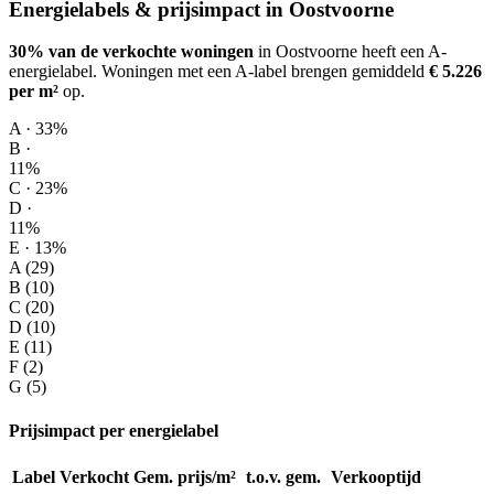
Energielabels & prijsimpact in Oostvoorne
30% van de verkochte woningen
in Oostvoorne heeft een A-
energielabel.
Woningen met een A-label brengen gemiddeld
€ 5.226
per m²
op
.
A · 33%
B ·
11%
C · 23%
D ·
11%
E · 13%
A (29)
B (10)
C (20)
D (10)
E (11)
F (2)
G (5)
Prijsimpact per energielabel
Label
Verkocht
Gem. prijs/m²
t.o.v. gem.
Verkooptijd