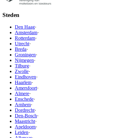
Steden
Den Haag
·
Amsterdam
·
Rotterdam
·
Utrecht
·
Breda
·
Groningen
·
Nijmegen
·
Tilburg
·
Zwolle
·
Eindhoven
·
Haarlem
·
Amersfoort
·
Almere
·
Enschede
·
Arnhem
·
Dordrecht
·
Den-Bosch
·
Maastricht
·
Apeldoorn
·
Leiden
·
Alkmaar
·