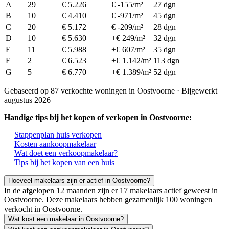
A
29
€ 5.226
€ -155/m²
27 dgn
B
10
€ 4.410
€ -971/m²
45 dgn
C
20
€ 5.172
€ -209/m²
28 dgn
D
10
€ 5.630
+€ 249/m²
32 dgn
E
11
€ 5.988
+€ 607/m²
35 dgn
F
2
€ 6.523
+€ 1.142/m²
113 dgn
G
5
€ 6.770
+€ 1.389/m²
52 dgn
Gebaseerd op 87 verkochte woningen in Oostvoorne · Bijgewerkt
augustus 2026
Handige tips bij het kopen of verkopen in Oostvoorne:
Stappenplan huis verkopen
Kosten aankoopmakelaar
Wat doet een verkoopmakelaar?
Tips bij het kopen van een huis
Hoeveel makelaars zijn er actief in Oostvoorne?
In de afgelopen 12 maanden zijn er 17 makelaars actief geweest in
Oostvoorne. Deze makelaars hebben gezamenlijk 100 woningen
verkocht in Oostvoorne.
Wat kost een makelaar in Oostvoorne?