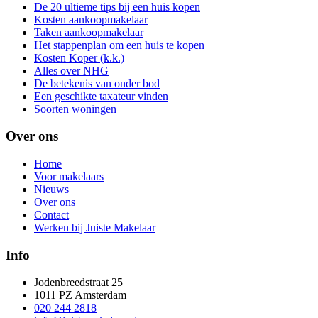
De 20 ultieme tips bij een huis kopen
Kosten aankoopmakelaar
Taken aankoopmakelaar
Het stappenplan om een huis te kopen
Kosten Koper (k.k.)
Alles over NHG
De betekenis van onder bod
Een geschikte taxateur vinden
Soorten woningen
Over ons
Home
Voor makelaars
Nieuws
Over ons
Contact
Werken bij Juiste Makelaar
Info
Jodenbreedstraat 25
1011 PZ Amsterdam
020 244 2818