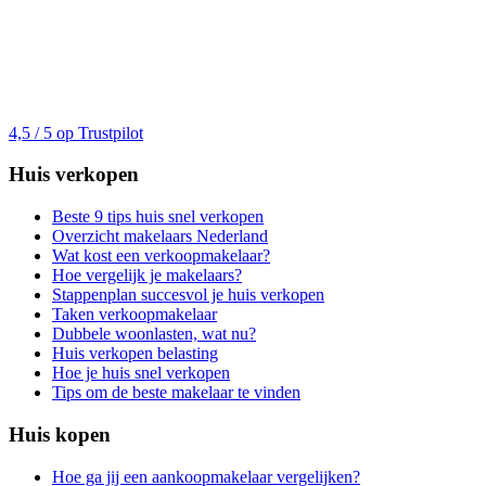
4,5 / 5 op Trustpilot
Huis verkopen
Beste 9 tips huis snel verkopen
Overzicht makelaars Nederland
Wat kost een verkoopmakelaar?
Hoe vergelijk je makelaars?
Stappenplan succesvol je huis verkopen
Taken verkoopmakelaar
Dubbele woonlasten, wat nu?
Huis verkopen belasting
Hoe je huis snel verkopen
Tips om de beste makelaar te vinden
Huis kopen
Hoe ga jij een aankoopmakelaar vergelijken?