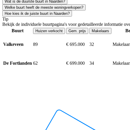
Wat is de duurste buurt in Naarden?
Welke buurt heeft de meeste woningverkopen?
Hoe kies ik de juiste buurt in Naarden?
Tip
Bekijk de individuele buurtpagina's voor gedetailleerde informatie ov
Buurt
Be
Huizen verkocht
Gem. prijs
Makelaars
89
€ 695.000
32
Makelaar
Valkeveen
62
€ 699.000
34
Makelaar
De Fortlanden