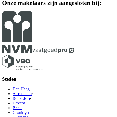
Onze makelaars zijn aangesloten bij:
Steden
Den Haag
·
Amsterdam
·
Rotterdam
·
Utrecht
·
Breda
·
Groningen
·