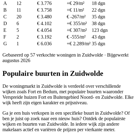
A
12
€ 3.776
+€ 29/m²
18 dgn
B
11
€ 3.758
+€ 11/m²
22 dgn
C
20
€ 3.480
€ -267/m²
35 dgn
D
6
€ 4.102
+€ 355/m²
38 dgn
E
5
€ 4.054
+€ 307/m²
123 dgn
F
2
€ 3.192
€ -555/m²
43 dgn
G
1
€ 6.036
+€ 2.289/m²
35 dgn
Gebaseerd op 57 verkochte woningen in Zuidwolde · Bijgewerkt
augustus 2026
Populaire buurten in Zuidwolde
De woningmarkt in Zuidwolde is verdeeld over verschillende
wijken zoals Fort en Bedum, met populaire buurten waaronder
Verspreide huizen Fort en Buitengebied Noord- en Zuidwolde. Elke
wijk heeft zijn eigen karakter en prijsniveau.
Ga je een huis verkopen in een specifieke buurt in Zuidwolde? Of
ben je juist op zoek naar een nieuw huis? Ontdek de populairste
wijken en buurten van Zuidwolde. In iedere wijk zijn andere
makelaars actief en variëren de prijzen per vierkante meter.