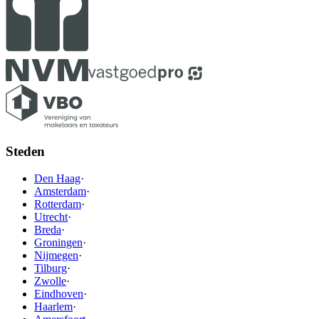
Steden
Den Haag
·
Amsterdam
·
Rotterdam
·
Utrecht
·
Breda
·
Groningen
·
Nijmegen
·
Tilburg
·
Zwolle
·
Eindhoven
·
Haarlem
·