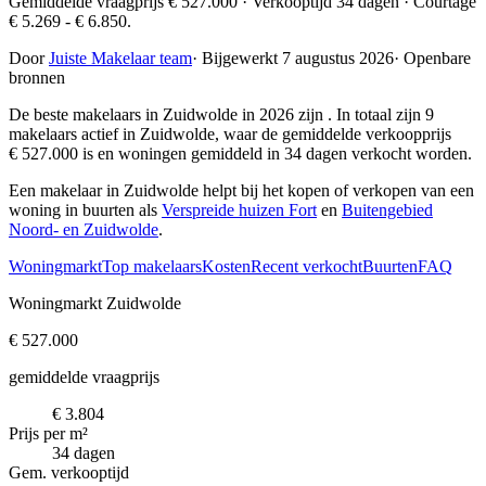
Gemiddelde vraagprijs € 527.000 · Verkooptijd 34 dagen · Courtage
€ 5.269 - € 6.850.
Door
Juiste Makelaar team
·
Bijgewerkt 7 augustus 2026
·
Openbare
bronnen
De beste makelaars in Zuidwolde in 2026 zijn
. In totaal zijn 9
makelaars actief in Zuidwolde, waar de gemiddelde verkoopprijs
€ 527.000 is en woningen gemiddeld in 34 dagen verkocht worden.
Een makelaar in Zuidwolde helpt bij het kopen of verkopen van een
woning in buurten als
Verspreide huizen Fort
en
Buitengebied
Noord- en Zuidwolde
.
Woningmarkt
Top makelaars
Kosten
Recent verkocht
Buurten
FAQ
Woningmarkt Zuidwolde
€ 527.000
gemiddelde vraagprijs
€ 3.804
Prijs per m²
34 dagen
Gem. verkooptijd