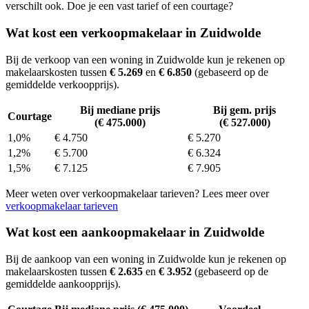
verschilt ook. Doe je een vast tarief of een courtage?
Wat kost een verkoopmakelaar in Zuidwolde
Bij de verkoop van een woning in Zuidwolde kun je rekenen op
makelaarskosten tussen
€ 5.269
en
€ 6.850
(gebaseerd op de
gemiddelde verkoopprijs).
Bij mediane prijs
Bij gem. prijs
Courtage
(€ 475.000)
(€ 527.000)
1,0%
€ 4.750
€ 5.270
1,2%
€ 5.700
€ 6.324
1,5%
€ 7.125
€ 7.905
Meer weten over verkoopmakelaar tarieven? Lees meer over
verkoopmakelaar tarieven
Wat kost een aankoopmakelaar in Zuidwolde
Bij de aankoop van een woning in Zuidwolde kun je rekenen op
makelaarskosten tussen
€ 2.635
en
€ 3.952
(gebaseerd op de
gemiddelde aankoopprijs).