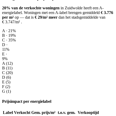
20% van de verkochte woningen
in Zuidwolde heeft een A-
energielabel.
Woningen met een A-label brengen gemiddeld
€ 3.776
per m²
op
— dat is
€ 29/m² meer
dan het stadsgemiddelde van
€ 3.747/m²
.
A · 21%
B · 19%
C · 35%
D ·
11%
E ·
9%
A (12)
B (11)
C (20)
D (6)
E (5)
F (2)
G (1)
Prijsimpact per energielabel
Label
Verkocht
Gem. prijs/m²
t.o.v. gem.
Verkooptijd