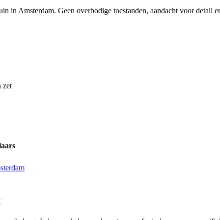
in in Amsterdam. Geen overbodige toestanden, aandacht voor detail en
 zet
laars
msterdam
t