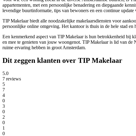
appartementen, met een persoonlijke benadering en diepgaande kennis
levendige buurtinformatie, tips van bewoners en een continue update 
TIP Makelaar biedt alle noodzakelijke makelaarsdiensten voor aankoo
persoonlijke online omgeving. Het kantoor is thuis in de hele stad en
Een kenmerkend aspect van TIP Makelaar is hun betrokkenheid bij klan
en mee te genieten van jouw woongenot. TIP Makelaar is lid van de
ruime ervaring hebben in groot Amsterdam.
Dit zeggen klanten over TIP Makelaar
5.0
7 reviews
5
7
4
0
3
0
2
0
1
0