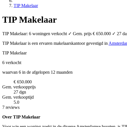
TIP Makelaar
TIP Makelaar
TIP Makelaar: 6 woningen verkocht ✓ Gem. prijs € 650.000 ✓ 27 dage
TIP Makelaar is een ervaren makelaarskantoor
gevestigd in
Amsterda
TIP Makelaar
6
verkocht
waarvan 6 in de afgelopen 12 maanden
€ 650.000
Gem. verkoopprijs
27 dgn
Gem. verkooptijd
5.0
7 reviews
Over TIP Makelaar
Voor wie een woning zoekt in de diverse Amsterdamse buurten, is TIP