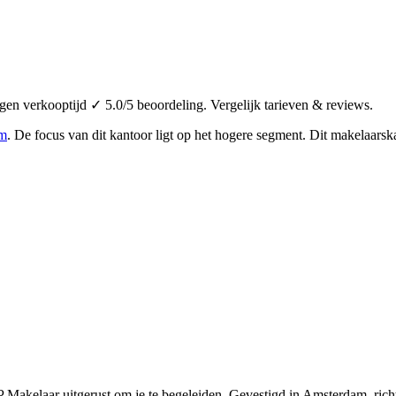
n verkooptijd ✓ 5.0/5 beoordeling. Vergelijk tarieven & reviews.
m
.
De focus van dit kantoor ligt op het hogere segment.
Dit makelaarska
 Makelaar uitgerust om je te begeleiden. Gevestigd in Amsterdam, rich