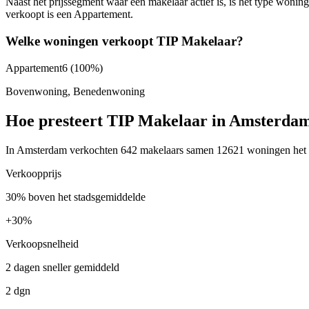
Naast het prijssegment waar een makelaar actief is, is het type won
verkoopt is een Appartement.
Welke woningen verkoopt TIP Makelaar?
Appartement
6
(100%)
Bovenwoning, Benedenwoning
Hoe presteert TIP Makelaar in Amsterda
In Amsterdam verkochten 642 makelaars samen 12621 woningen het afg
Verkoopprijs
30% boven het stadsgemiddelde
+
30%
Verkoopsnelheid
2 dagen sneller gemiddeld
2 dgn