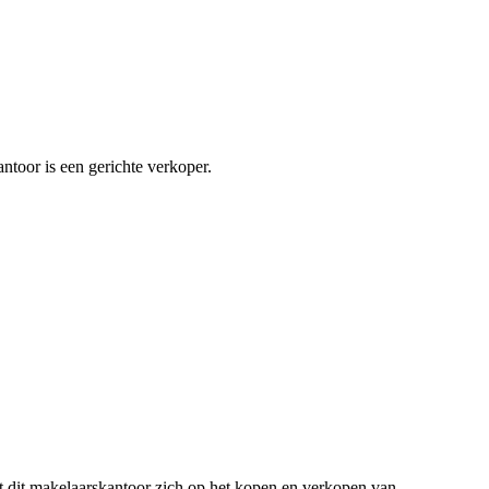
ntoor is een gerichte verkoper.
t dit makelaarskantoor zich op het kopen en verkopen van