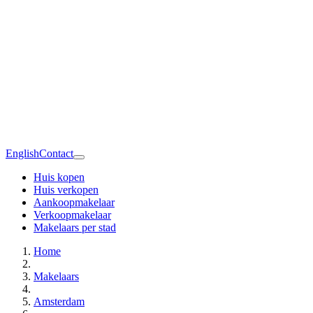
English
Contact
Huis kopen
Huis verkopen
Aankoopmakelaar
Verkoopmakelaar
Makelaars per stad
Home
Makelaars
Amsterdam