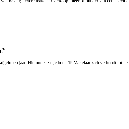
ing van belang. Iedere makelaar verkoopt meer of minder van een speci
m?
elopen jaar. Hieronder zie je hoe TIP Makelaar zich verhoudt tot he