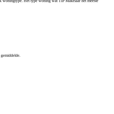
fiek woningtype. Het type woning wat TIP Makelaar het meeste
t gemiddelde.